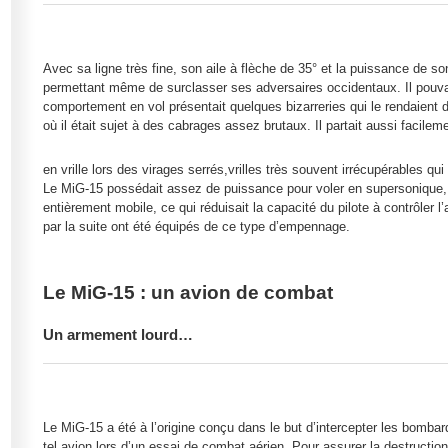
Avec sa ligne très fine, son aile à flèche de 35° et la puissance de s
permettant même de surclasser ses adversaires occidentaux. Il pouvai
comportement en vol présentait quelques bizarreries qui le rendaien
où il était sujet à des cabrages assez brutaux. Il partait aussi facilem
en vrille lors des virages serrés,vrilles très souvent irrécupérables qui
Le MiG-15 possédait assez de puissance pour voler en supersonique, m
entièrement mobile, ce qui réduisait la capacité du pilote à contrôler
par la suite ont été équipés de ce type d’empennage.
Le MiG-15 : un avion de combat
Un armement lourd…
Le MiG-15 a été à l’origine conçu dans le but d’intercepter les bomba
tel avion lors d’un essai de combat aérien. Pour assurer la destruct