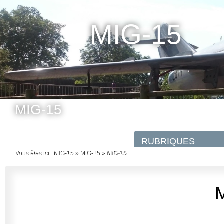
MIG-15
MIG-15
Vous êtes ici :
MIG-15
»
MiG-15
»
MiG-15