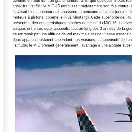
derniers en fournirent un grand nombre, ainsi que quelques pilotes ru
choix fut justifié : le MiG-15 remplissait parfaitement son rôle contr
s’avérait bien supérieur aux chasseurs américains en place (ceux-ci é
moteurs à pistons, comme le P-51 Mustang). Cette supériorité de l’avi
présentant des caractéristiques proches de celles du MiG-15. L’arrivée
épiques entre ces deux appareils, tout au long des 3 années de la gue
se rattrapait par une altitude de vol maximale et une vitesse ascensi
deux appareils restaient cependant très voisines, la supériorité de l’u
l’altitude, le MiG prenant généralement l’avantage à une altitude supé