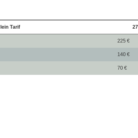
lein Tarif
27
225 €
140 €
70 €