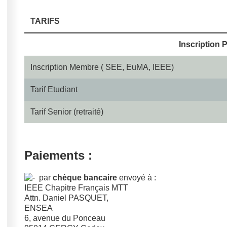
TARIFS
Inscription P
Inscription Membre ( SEE, EuMA, IEEE)
Tarif Etudiant
Tarif Senior (retraité)
Paiements :
par
chèque bancaire
envoyé à :
IEEE Chapitre Français MTT
Attn. Daniel PASQUET,
ENSEA
6, avenue du Ponceau