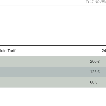
D
17 NOVE
lein Tarif
24
200 €
125 €
60 €