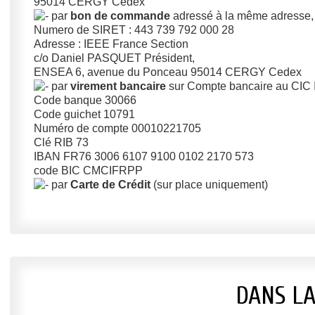
95014 CERGY Cedex
par
bon de commande
adressé à la même adresse,
Numero de SIRET : 443 739 792 000 28
Adresse : IEEE France Section
c/o Daniel PASQUET Président,
ENSEA 6, avenue du Ponceau 95014 CERGY Cedex
par
virement bancaire
sur Compte bancaire au CIC 
Code banque 30066
Code guichet 10791
Numéro de compte 00010221705
Clé RIB 73
IBAN FR76 3006 6107 9100 0102 2170 573
code BIC CMCIFRPP
par
Carte de Crédit
(sur place uniquement)
DANS L