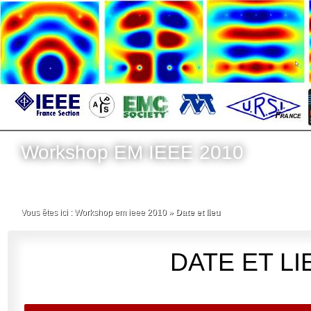
Workshop EM IEEE 2010
Vous êtes ici :
Workshop em ieee 2010
»
Date et lieu
DATE ET LI