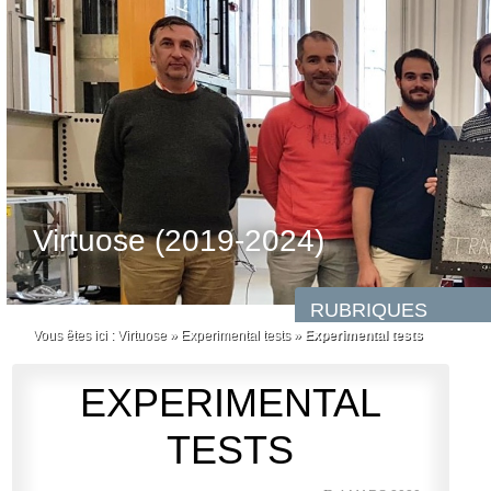
Virtuose (2019-2024)
Vous êtes ici :
Virtuose
»
Experimental tests
»
Experimental tests
EXPERIMENTAL
TESTS