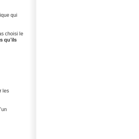
ique qui
s choisi le
 qu’ils
r les
d’un