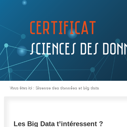
Vous êtes ici :
Sicence des données et big data
Les Big Data t’intéressent ?