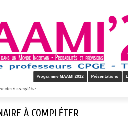
Programme MAAMI’2012
Présentations
L
nnaire à compléter
NAIRE À COMPLÉTER