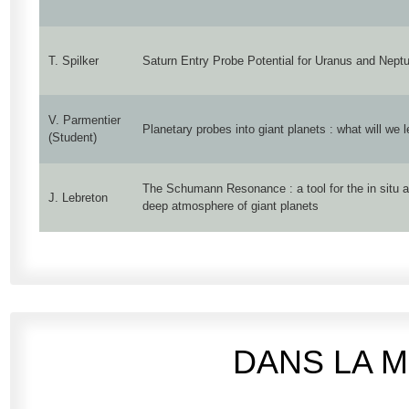
T. Spilker
Saturn Entry Probe Potential for Uranus and Nept
V. Parmentier
Planetary probes into giant planets : what will we l
(Student)
The Schumann Resonance : a tool for the in situ a
J. Lebreton
deep atmosphere of giant planets
DANS LA 