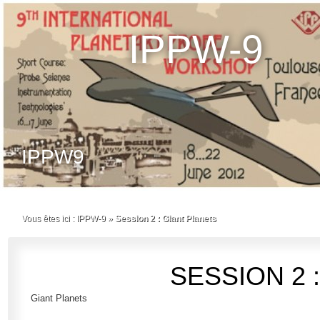
IPPW-9
IPPW9
Vous êtes ici :
IPPW-9
»
Session 2 : Giant Planets
SESSION 2 
Giant Planets