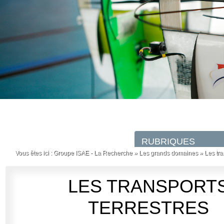
Vous êtes ici :
Groupe ISAE - La Recherche
»
Les grands domaines
»
Les tra
LES TRANSPORT
TERRESTRES