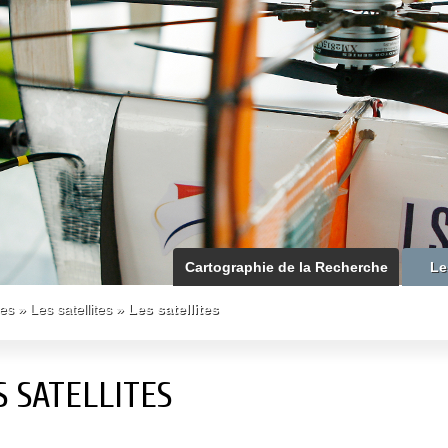
Cartographie de la Recherche
Le
nes
»
Les satellites
»
Les satellites
S SATELLITES