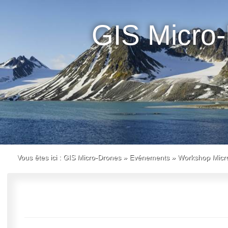
GIS Micro
Vous êtes ici :
GIS Micro-Drones
»
Evénements
»
Workshop Micr