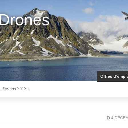
-Drones
Offres d’empl
o-Drones 2012
»
D
4 DÉCE