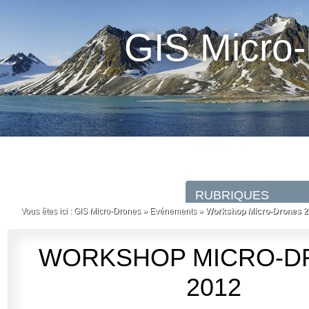
GIS Micro
Vous êtes ici :
GIS Micro-Drones
»
Evénements
»
Workshop Micro-Drones 
WORKSHOP MICRO-D
2012