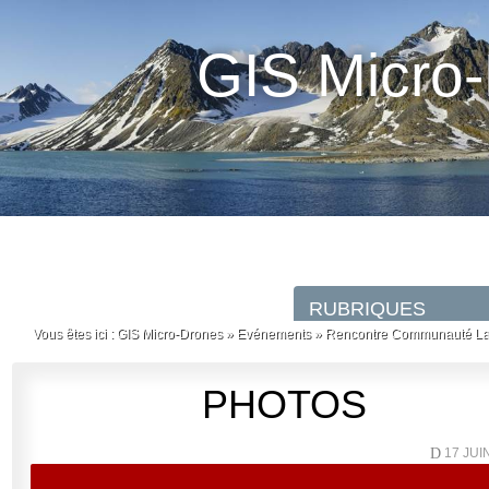
GIS Micro
Vous êtes ici :
GIS Micro-Drones
»
Evénements
»
Rencontre Communauté La
PHOTOS
D
17 JU