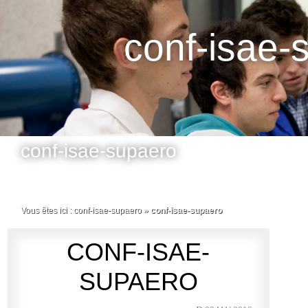
conf-isae-
conf-isae-supaero
Vous êtes ici :
conf-isae-supaero
»
conf-isae-supaero
CONF-ISAE-
SUPAERO