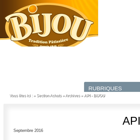
Vous êtes ici :
»
Section Achats
»
Archives
»
API - BIJOU
API
Septembre 2016