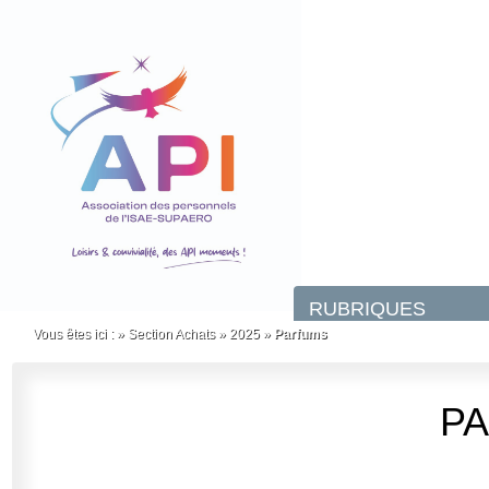
Vous êtes ici :
»
Section Achats
»
2025
»
Parfums
P